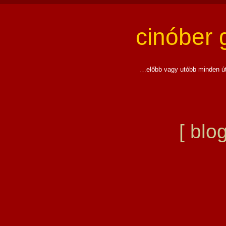
cinóber
…előbb vagy utóbb minden út
[ blog